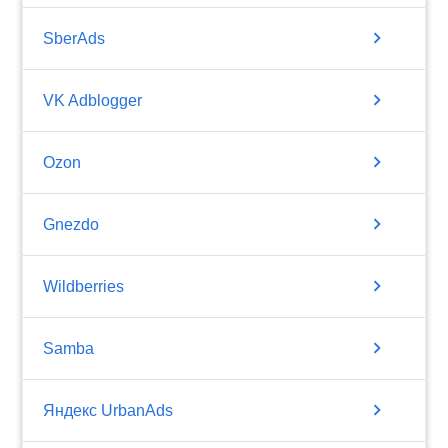
chevron_right
SberAds
chevron_right
VK Adblogger
chevron_right
Ozon
chevron_right
Gnezdo
chevron_right
Wildberries
chevron_right
Samba
chevron_right
Яндекс UrbanAds