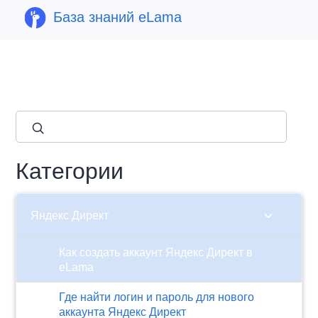
База знаний eLama
close
Категории
chevron_right
Яндекс Директ
Как создать аккаунт Яндекс Директ в
eLama
Где найти логин и пароль для нового
аккаунта Яндекс Директ