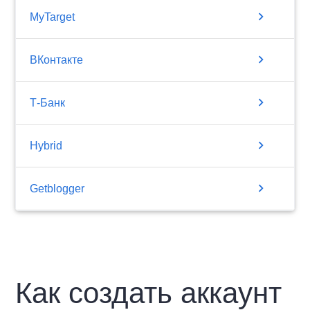
chevron_right
MyTarget
chevron_right
ВКонтакте
chevron_right
Т-Банк
chevron_right
Hybrid
chevron_right
Getblogger
Как создать аккаунт