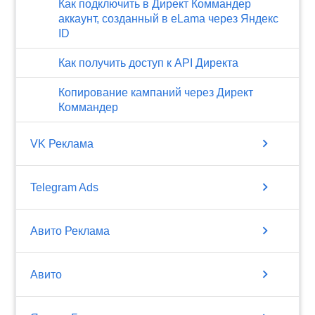
Как подключить в Директ Коммандер
аккаунт, созданный в eLama через Яндекс
ID
Как получить доступ к API Директа
Копирование кампаний через Директ
Коммандер
chevron_right
VK Реклама
chevron_right
Telegram Ads
chevron_right
Авито Реклама
chevron_right
Авито