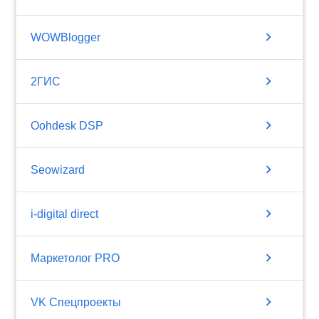
chevron_right
WOWBlogger
chevron_right
2ГИС
chevron_right
Oohdesk DSP
chevron_right
Seowizard
chevron_right
i-digital direct
chevron_right
Маркетолог PRO
chevron_right
VK Спецпроекты