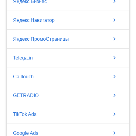
chevron_right
Яндекс Бизнес
chevron_right
Яндекс Навигатор
chevron_right
Яндекс ПромоСтраницы
chevron_right
Telega.in
chevron_right
Calltouch
chevron_right
GETRADIO
chevron_right
TikTok Ads
chevron_right
Google Ads